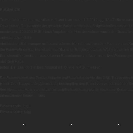
Kurzbericht
Trebur (ots) – Zu einem größeren Brand kam es am 1.3.2012, gg. 13.47 Uhr in ein
Osterbruch“. Dort brannte der gesamte Wohnbereich des Erdgeschoßes aus und e
mindestens 100.000 EUR. Nach Angaben der Hausbewohner wurde der Brand festg
anforderten und die
elektrischen Sicherungen sich auschalteten. Kurz danach wurden Flammen am K
die Feuewehr eintraf, breitet sich der Brand im Erdgeschoß aus. Was genau den B
Brandermittler der Kriminalapolizei in Rüsselsheim zu klären sein. Die Wohnungsnu
aus dem Haus
retten. Der Brandort ist beschlagnahmt. Quelle: PP Südhessen.
Die Feuerwehren aus Trebur, Astheim und Nauheim, sowie das DRK Trebur arbeite
Hand. Drei Trupps unter Atemschutz bekämpften den Brand von verschiedenen Seite
den Abend hin. Kurz vor der Jahreshauptversammlung wurde noch eine Brandnach
Informationen folgen…
(dm)
Einsatzende
: folgt
Einsatzdauer
: folgt