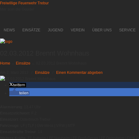
Freiwillige Feuerwehr Trebur
Mer soin die Guude!
NEWS
EINSÄTZE
JUGEND
VEREIN
ÜBER UNS
SERVICE
02.03.2012 Brennt Wohnhaus
Home
→
Einsätze
→
02.03.2012 Brennt Wohnhaus
Am 2. März 2012
/
Einsätze
/
Einen Kommentar abgeben
twittern
teilen
Alarmierung
: 13.47 Uhr
Einsatzstichwort
: F 2
Einsatzort
: Osterbruch Trebur
Fahrzeuge
: LF | TLF | GW-Mess | VRW | MTF
Einsatzkräfte Trebur
: 14
Weitere Kräfte
: FF Astheim | FF Nauheim | FF Groß-Gerau | FF Geinsheim | DRK OV