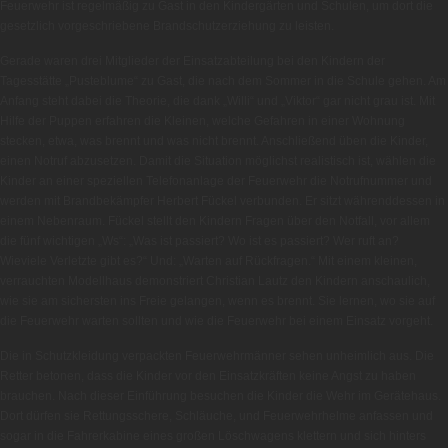
Feuerwehr ist regelmäßig zu Gast in den Kindergärten und Schulen, um dort die
gesetzlich vorgeschriebene Brandschutzerziehung zu leisten.
Gerade waren drei Mitglieder der Einsatzabteilung bei den Kindern der
Tagesstätte „Pusteblume“ zu Gast, die nach dem Sommer in die Schule gehen. Am
Anfang steht dabei die Theorie, die dank „Willi“ und „Viktor“ gar nicht grau ist. Mit
Hilfe der Puppen erfahren die Kleinen, welche Gefahren in einer Wohnung
stecken, etwa, was brennt und was nicht brennt. Anschließend üben die Kinder,
einen Notruf abzusetzen. Damit die Situation möglichst realistisch ist, wählen die
Kinder an einer speziellen Telefonanlage der Feuerwehr die Notrufnummer und
werden mit Brandbekämpfer Herbert Fückel verbunden. Er sitzt währenddessen in
einem Nebenraum. Fückel stellt den Kindern Fragen über den Notfall, vor allem
die fünf wichtigen „Ws“: „Was ist passiert? Wo ist es passiert? Wer ruft an?
Wieviele Verletzte gibt es?“ Und: „Warten auf Rückfragen.“ Mit einem kleinen,
verrauchten Modellhaus demonstriert Christian Lautz den Kindern anschaulich,
wie sie am sichersten ins Freie gelangen, wenn es brennt. Sie lernen, wo sie auf
die Feuerwehr warten sollten und wie die Feuerwehr bei einem Einsatz vorgeht.
Die in Schutzkleidung verpackten Feuerwehrmänner sehen unheimlich aus. Die
Retter betonen, dass die Kinder vor den Einsatzkräften keine Angst zu haben
brauchen. Nach dieser Einführung besuchen die Kinder die Wehr im Gerätehaus.
Dort dürfen sie Rettungsschere, Schläuche, und Feuerwehrhelme anfassen und
sogar in die Fahrerkabine eines großen Löschwagens klettern und sich hinters