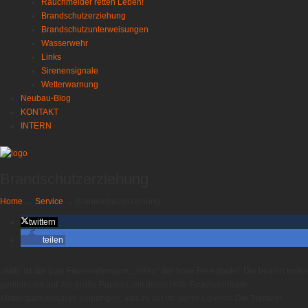
Rauchmelder retten Leben!
Brandschutzerziehung
Brandschutzunterweisungen
Wasserwehr
Links
Sirenensignale
Wetterwarnung
Neubau-Blog
KONTAKT
INTERN
Brandschutzerziehung
Home
→
Service
→
Brandschutzerziehung
twittern
teilen
„Willi“ ist der gute Feuerwehrmann, „Viktor“ der böse Feuerteufel. Die beiden treten
gemeinsam auf: Als große Puppen, mit deren Hilfe Feuerwehrleute
Kindergartenkindern beibringen, was zu tun ist, wenn’s brennt. Die Treburer