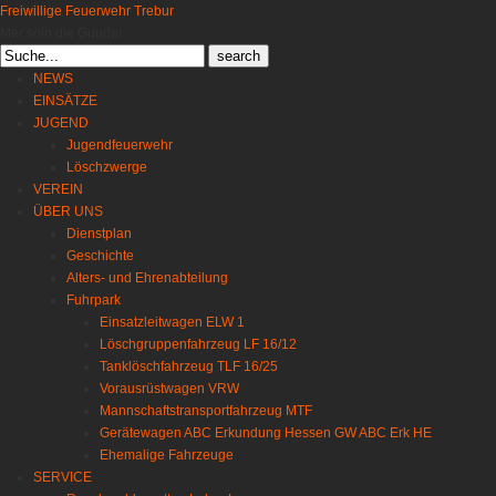
Freiwillige Feuerwehr Trebur
Mer soin die Guude!
Search
for:
NEWS
EINSÄTZE
JUGEND
Jugendfeuerwehr
Löschzwerge
VEREIN
ÜBER UNS
Dienstplan
Geschichte
Alters- und Ehrenabteilung
Fuhrpark
Einsatzleitwagen ELW 1
Löschgruppenfahrzeug LF 16/12
Tanklöschfahrzeug TLF 16/25
Vorausrüstwagen VRW
Mannschaftstransportfahrzeug MTF
Gerätewagen ABC Erkundung Hessen GW ABC Erk HE
Ehemalige Fahrzeuge
SERVICE