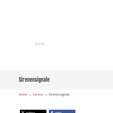
Sirenensignale
→
→
Home
Service
Sirenensignale
twittern
teilen