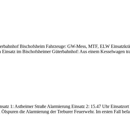
 Güterbahnhof Bischofsheim Fahrzeuge: GW-Mess, MTF, ELW Einsatzkr
nsatz im Bischofsheimer Güterbahnhof: Aus einem Kesselwagen trat h
insatz 1: Astheimer Straße Alarmierung Einsatz 2: 15.47 Uhr Einsatzor
n Ölspuren die Alarmierung der Treburer Feuerwehr. Im ersten Fall bef