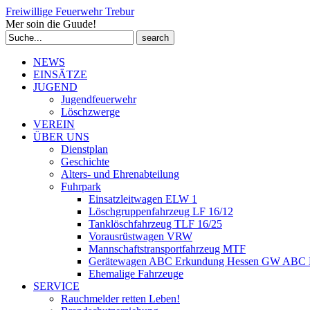
Freiwillige Feuerwehr Trebur
Mer soin die Guude!
Search
for:
NEWS
EINSÄTZE
JUGEND
Jugendfeuerwehr
Löschzwerge
VEREIN
ÜBER UNS
Dienstplan
Geschichte
Alters- und Ehrenabteilung
Fuhrpark
Einsatzleitwagen ELW 1
Löschgruppenfahrzeug LF 16/12
Tanklöschfahrzeug TLF 16/25
Vorausrüstwagen VRW
Mannschaftstransportfahrzeug MTF
Gerätewagen ABC Erkundung Hessen GW ABC 
Ehemalige Fahrzeuge
SERVICE
Rauchmelder retten Leben!