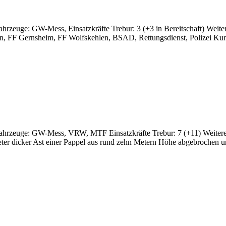
Fahrzeuge: GW-Mess, Einsatzkräfte Trebur: 3 (+3 in Bereitschaft) We
n, FF Gernsheim, FF Wolfskehlen, BSAD, Rettungsdienst, Polizei Kurz
 Fahrzeuge: GW-Mess, VRW, MTF Einsatzkräfte Trebur: 7 (+11) Weitere
er dicker Ast einer Pappel aus rund zehn Metern Höhe abgebrochen u