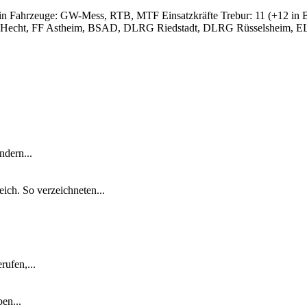
n Fahrzeuge: GW-Mess, RTB, MTF Einsatzkräfte Trebur: 11 (+12 in Be
LB Hecht, FF Astheim, BSAD, DLRG Riedstadt, DLRG Rüsselsheim
ndern...
ich. So verzeichneten...
ufen,...
en...