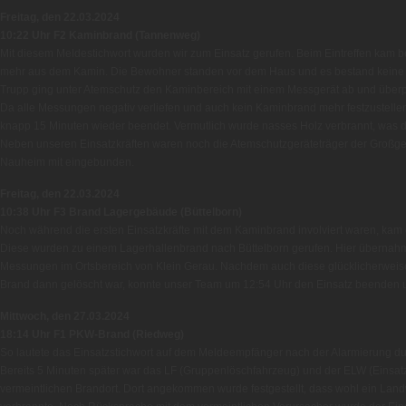
Freitag, den 22.03.2024
10:22 Uhr F2 Kaminbrand (Tannenweg)
Mit diesem Meldestichwort wurden wir zum Einsatz gerufen. Beim Eintreffen kam be
mehr aus dem Kamin. Die Bewohner standen vor dem Haus und es bestand keine G
Trupp ging unter Atemschutz den Kaminbereich mit einem Messgerät ab und überprü
Da alle Messungen negativ verliefen und auch kein Kaminbrand mehr festzustelle
knapp 15 Minuten wieder beendet. Vermutlich wurde nasses Holz verbrannt, was d
Neben unseren Einsatzkräften waren noch die Atemschutzgeräteträger der Großge
Nauheim mit eingebunden.
Freitag, den 22.03.2024
10:38 Uhr F3 Brand Lagergebäude (Büttelborn)
Noch während die ersten Einsatzkräfte mit dem Kaminbrand involviert waren, kam 
Diese wurden zu einem Lagerhallenbrand nach Büttelborn gerufen. Hier übernahm
Messungen im Ortsbereich von Klein Gerau. Nachdem auch diese glücklicherweise 
Brand dann gelöscht war, konnte unser Team um 12:54 Uhr den Einsatz beenden 
Mittwoch, den 27.03.2024
18:14 Uhr F1 PKW-Brand (Riedweg)
So lautete das Einsatzstichwort auf dem Meldeempfänger nach der Alarmierung durc
Bereits 5 Minuten später war das LF (Gruppenlöschfahrzeug) und der ELW (Einsa
vermeintlichen Brandort. Dort angekommen wurde festgestellt, dass wohl ein Landw