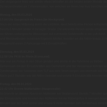
Der vergangene März war wieder etwas lebhafter als die beiden ersten Monate de
So verzeichneten wir 7 Kleineinsätze, von welchen wir Ihnen hier kurz berichten m
Montag, den 04.03.2024
17:04 Uhr Gasgeruch im Freien (Im Heckgrund)
Nach der ersten Mitteilung durch die Leitstelle, dass bereits eine Person kollabie
bereits 6 Minuten später in besagter Straße. Die erkrankte Person wurde umgehe
wir führten umfangreiche Messungen auf eventuelle Gefahrstoffe in der Luft dur
und Messmethoden zu keinem Ergebnis führten, konnten wir die Aktion knapp 10 
Ausgerückt waren 2 Fahrzeuge mit 8 Einsatzkräften.
Dienstag, den 05.03.2024
12:58 Uhr PKW im Rhein (Kornsand)
Hier war ein Pickup in den Strom geraten und drohte in die Fahrrinne zu treiben.
Gemeinsam mit den Einsatzkräften aus Geinsheim und der Hessenaue konnten wir
Zuhilfenahme der Seilwinde vom TLF aus dem Strom bergen und oberhalb des Fäh
Nach gut 2 Stunden war die Aktion beendet und unsere 8 Einsatzkräfte konnten wie
Freitag, den 08.03.2024
22:42 Uhr Brennt Müllbehälter (Hauptstraße)
So brannte an diesem Abend ein Mülleimer am Straßenrand. Bereits 7 Minuten sp
der Einsatzstelle und konnten den Mülleimer mit der Kübelspritze in wenigen Aug
Minuten war der Spuk vorbei und unsere 9 Helfer konnten zum Gerätehaus zurück