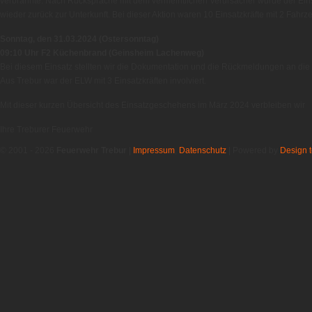
verbrannte. Nach Rücksprache mit dem vermeintlichen Verursacher wurde der Ein
wieder zurück zur Unterkunft. Bei dieser Aktion waren 10 Einsatzkräfte mit 2 Fahr
Sonntag, den 31.03.2024 (Ostersonntag)
09:10 Uhr F2 Küchenbrand (Geinsheim Lachenweg)
Bei diesem Einsatz stellten wir die Dokumentation und die Rückmeldungen an die Le
Aus Trebur war der ELW mit 3 Einsatzkräften involviert.
Mit dieser kurzen Übersicht des Einsatzgeschehens im März 2024 verbleiben wir
Ihre Treburer Feuerwehr
© 2001 - 2026
Feuerwehr Trebur
|
Impressum
,
Datenschutz
| Powered by
Design t