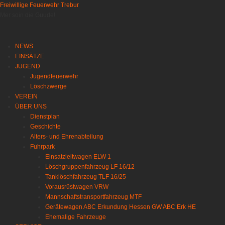
Freiwillige Feuerwehr Trebur
Mer soin die Guude!
NEWS
EINSÄTZE
JUGEND
Jugendfeuerwehr
Löschzwerge
VEREIN
ÜBER UNS
Dienstplan
Geschichte
Alters- und Ehrenabteilung
Fuhrpark
Einsatzleitwagen ELW 1
Löschgruppenfahrzeug LF 16/12
Tanklöschfahrzeug TLF 16/25
Vorausrüstwagen VRW
Mannschaftstransportfahrzeug MTF
Gerätewagen ABC Erkundung Hessen GW ABC Erk HE
Ehemalige Fahrzeuge