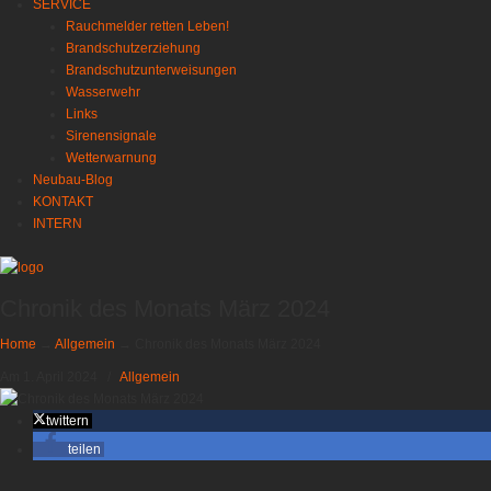
SERVICE
Rauchmelder retten Leben!
Brandschutzerziehung
Brandschutzunterweisungen
Wasserwehr
Links
Sirenensignale
Wetterwarnung
Neubau-Blog
KONTAKT
INTERN
Chronik des Monats März 2024
Home
→
Allgemein
→
Chronik des Monats März 2024
Am 1. April 2024
/
Allgemein
twittern
teilen